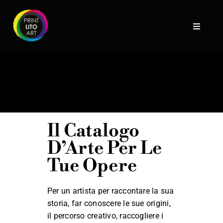
Skip
to
Toggle
content
Navigati
HOME
STORIA
SERVIZI
Il Catalogo
D’Arte Per Le
GALLERY
Tue Opere
BLOG
Per un artista per raccontare la sua
CONTATTI
storia, far conoscere le sue origini,
il percorso creativo, raccogliere i