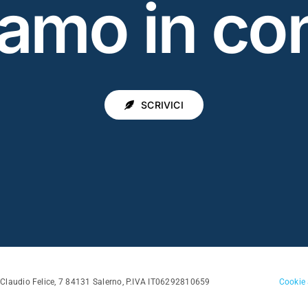
iamo in
con
SCRIVICI
o Claudio Felice, 7 84131 Salerno, P.IVA IT06292810659
Cookie 